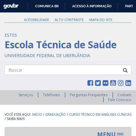
GOVBR
COMUNICA BR
ACESSO À INFORMAÇÃO
PARTI
IR
PARA
ACESSIBILIDADE
ALTO CONTRASTE
MAPA DO SITE
O
CONTEÚDO
ESTES
Escola Técnica de Saúde
UNIVERSIDADE FEDERAL DE UBERLÂNDIA
Buscar
Serviços
Telefones
Perguntas Frequentes
Contato
Fale Conosco
INÍCIO
/
GRADUAÇÃO
/
CURSO TÉCNICO EM ANÁLISES CLÍNICAS
/
SAIBA MAIS
MENU
Toggle