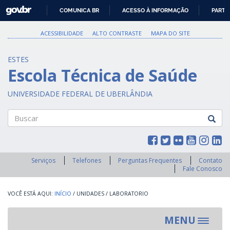
GOVBR
COMUNICA BR
ACESSO À INFORMAÇÃO
PARTI
IR
PARA
ACESSIBILIDADE
ALTO CONTRASTE
MAPA DO SITE
O
CONTEÚDO
ESTES
Escola Técnica de Saúde
UNIVERSIDADE FEDERAL DE UBERLÂNDIA
Buscar
Serviços
Telefones
Perguntas Frequentes
Contato
Fale Conosco
INÍCIO
/
UNIDADES
/
LABORATORIO
MENU
Toggle