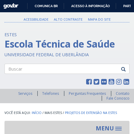
GOVBR
COMUNICA BR
ACESSO À INFORMAÇÃO
PARTI
IR
PARA
ACESSIBILIDADE
ALTO CONTRASTE
MAPA DO SITE
O
CONTEÚDO
ESTES
Escola Técnica de Saúde
UNIVERSIDADE FEDERAL DE UBERLÂNDIA
Buscar
Serviços
Telefones
Perguntas Frequentes
Contato
Fale Conosco
INÍCIO
/
MAIS ESTES
/
PROJETOS DE EXTENSÃO NA ESTES
MENU
Toggle