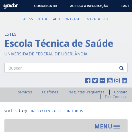
GOVBR
COMUNICA BR
ACESSO À INFORMAÇÃO
PARTI
IR
PARA
ACESSIBILIDADE
ALTO CONTRASTE
MAPA DO SITE
O
CONTEÚDO
ESTES
Escola Técnica de Saúde
UNIVERSIDADE FEDERAL DE UBERLÂNDIA
Buscar
Serviços
Telefones
Perguntas Frequentes
Contato
Fale Conosco
INÍCIO
/
CENTRAL DE CONTEUDOS
MENU
Toggle