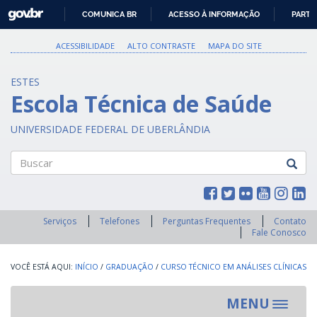
GOVBR
COMUNICA BR
ACESSO À INFORMAÇÃO
PARTI
IR
PARA
ACESSIBILIDADE
ALTO CONTRASTE
MAPA DO SITE
O
CONTEÚDO
ESTES
Escola Técnica de Saúde
UNIVERSIDADE FEDERAL DE UBERLÂNDIA
Buscar
Serviços
Telefones
Perguntas Frequentes
Contato
Fale Conosco
INÍCIO
/
GRADUAÇÃO
/
CURSO TÉCNICO EM ANÁLISES CLÍNICAS
MENU
Toggle