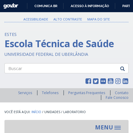
GOVBR
COMUNICA BR
ACESSO À INFORMAÇÃO
PARTI
IR
PARA
ACESSIBILIDADE
ALTO CONTRASTE
MAPA DO SITE
O
CONTEÚDO
ESTES
Escola Técnica de Saúde
UNIVERSIDADE FEDERAL DE UBERLÂNDIA
Buscar
Serviços
Telefones
Perguntas Frequentes
Contato
Fale Conosco
INÍCIO
/
UNIDADES
/
LABORATORIO
MENU
Toggle