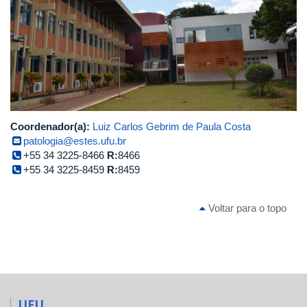
Coordenador(a):
Luiz Carlos Gebrim de Paula Costa
patologia@estes.ufu.br
+55 34 3225-8466
R:
8466
+55 34 3225-8459
R:
8459
Voltar para o topo
UFU