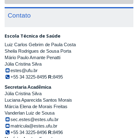
navigat
Contato
Escola Técnica de Saúde
Luiz Carlos Gebrim de Paula Costa
Sheila Rodrigues de Sousa Porta
Mário Paulo Amante Penatti
Júlia Cristina Silva
estes@ufu.br
+55 34 3225-8495
R:
8495
Secretaria Acadêmica
Júlia Cristina Silva
Luciana Aparecida Santos Morais
Márcia Elena de Morais Freitas
Vanderlan Luiz de Sousa
sec.estes@estes.ufu.br
matricula@estes.ufu.br
+55 34 3225-8496
R:
8496