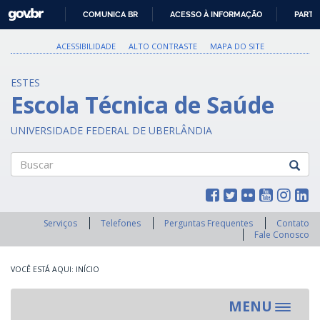
GOVBR
COMUNICA BR
ACESSO À INFORMAÇÃO
PARTI
IR
PARA
ACESSIBILIDADE
ALTO CONTRASTE
MAPA DO SITE
O
CONTEÚDO
ESTES
Escola Técnica de Saúde
UNIVERSIDADE FEDERAL DE UBERLÂNDIA
Buscar
Serviços
Telefones
Perguntas Frequentes
Contato
Fale Conosco
INÍCIO
MENU
Toggle