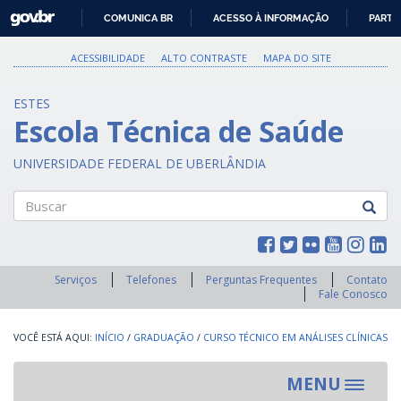
GOVBR
COMUNICA BR
ACESSO À INFORMAÇÃO
PARTI
IR
PARA
ACESSIBILIDADE
ALTO CONTRASTE
MAPA DO SITE
O
CONTEÚDO
ESTES
Escola Técnica de Saúde
UNIVERSIDADE FEDERAL DE UBERLÂNDIA
Buscar
Serviços
Telefones
Perguntas Frequentes
Contato
Fale Conosco
INÍCIO
/
GRADUAÇÃO
/
CURSO TÉCNICO EM ANÁLISES CLÍNICAS
MENU
Toggle