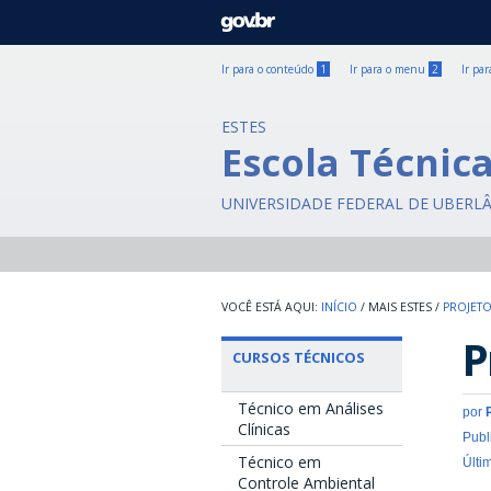
GOVBR
Ir para o conteúdo
1
Ir para o menu
2
Ir pa
ESTES
Escola Técnic
UNIVERSIDADE FEDERAL DE UBERL
INÍCIO
/
MAIS ESTES
/
PROJETO
P
CURSOS TÉCNICOS
Técnico em Análises
por
Clínicas
Publ
Técnico em
Últi
Controle Ambiental