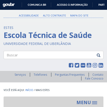
GOVBR
COMUNICA BR
ACESSO À INFORMAÇÃO
PARTI
IR
PARA
ACESSIBILIDADE
ALTO CONTRASTE
MAPA DO SITE
O
CONTEÚDO
ESTES
Escola Técnica de Saúde
UNIVERSIDADE FEDERAL DE UBERLÂNDIA
Buscar
Serviços
Telefones
Perguntas Frequentes
Contato
Fale Conosco
INÍCIO
/
MAIS ESTES
MENU
Toggle