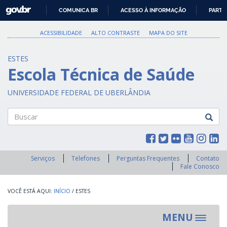
GOVBR
COMUNICA BR
ACESSO À INFORMAÇÃO
PARTI
IR
PARA
ACESSIBILIDADE
ALTO CONTRASTE
MAPA DO SITE
O
CONTEÚDO
ESTES
Escola Técnica de Saúde
UNIVERSIDADE FEDERAL DE UBERLÂNDIA
Buscar
Serviços
Telefones
Perguntas Frequentes
Contato
Fale Conosco
INÍCIO
/
ESTES
MENU
Toggle