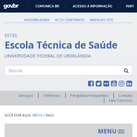
GOVBR
COMUNICA BR
ACESSO À INFORMAÇÃO
PARTI
IR
PARA
ACESSIBILIDADE
ALTO CONTRASTE
MAPA DO SITE
O
CONTEÚDO
ESTES
Escola Técnica de Saúde
UNIVERSIDADE FEDERAL DE UBERLÂNDIA
Buscar
Serviços
Telefones
Perguntas Frequentes
Contato
Fale Conosco
INÍCIO
/
TAGS
MENU
Toggle