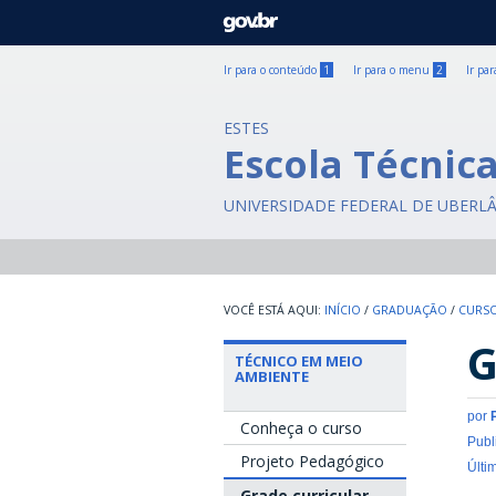
GOVBR
Ir para o conteúdo
1
Ir para o menu
2
Ir pa
ESTES
Escola Técnic
UNIVERSIDADE FEDERAL DE UBERL
INÍCIO
/
GRADUAÇÃO
/
CURSO
G
TÉCNICO EM MEIO
AMBIENTE
por
Conheça o curso
Publ
Projeto Pedagógico
Últi
Grade curricular