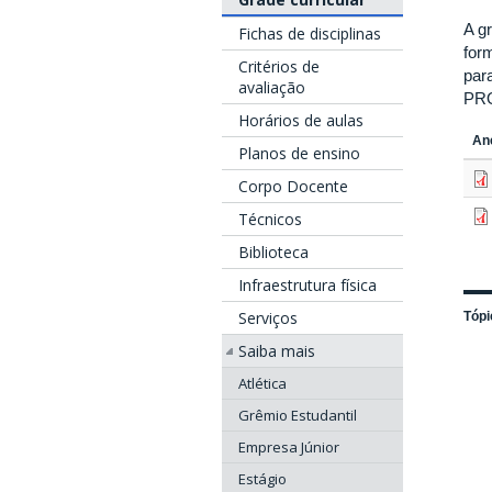
A g
Fichas de disciplinas
for
Critérios de
par
avaliação
PRO
Horários de aulas
An
Planos de ensino
Corpo Docente
Técnicos
Biblioteca
Infraestrutura física
Serviços
Tópi
Saiba mais
Atlética
Grêmio Estudantil
Empresa Júnior
Estágio