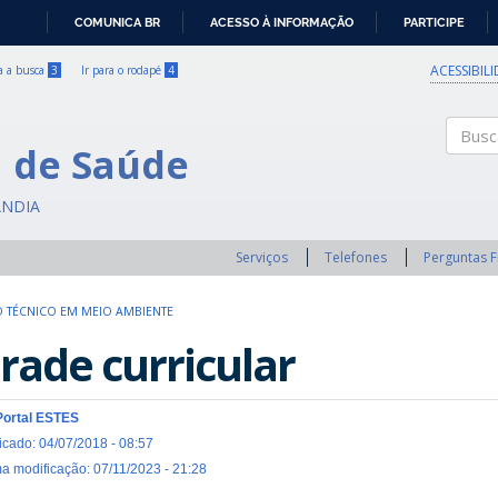
COMUNICA BR
ACESSO À INFORMAÇÃO
PARTICIPE
IR
PARA
ACESSIBIL
ra a busca
3
Ir para o rodapé
4
O
CONTEÚDO
a de Saúde
Buscar
ÂNDIA
Serviços
Telefones
Perguntas 
 TÉCNICO EM MEIO AMBIENTE
rade curricular
Portal ESTES
icado: 04/07/2018 - 08:57
ma modificação: 07/11/2023 - 21:28