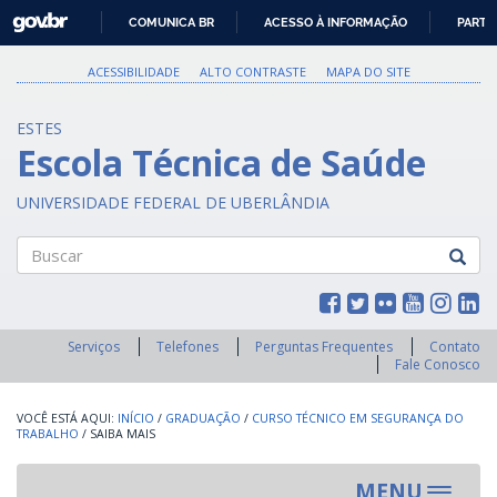
GOVBR
COMUNICA BR
ACESSO À INFORMAÇÃO
PARTI
IR
PARA
ACESSIBILIDADE
ALTO CONTRASTE
MAPA DO SITE
O
CONTEÚDO
ESTES
Escola Técnica de Saúde
UNIVERSIDADE FEDERAL DE UBERLÂNDIA
Buscar
Serviços
Telefones
Perguntas Frequentes
Contato
Fale Conosco
INÍCIO
/
GRADUAÇÃO
/
CURSO TÉCNICO EM SEGURANÇA DO
TRABALHO
/
SAIBA MAIS
MENU
Toggle