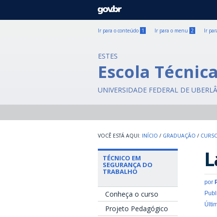
GOVBR
Ir para o conteúdo
1
Ir para o menu
2
Ir pa
ESTES
Escola Técnic
UNIVERSIDADE FEDERAL DE UBERL
INÍCIO
/
GRADUAÇÃO
/
CURSO
L
TÉCNICO EM
SEGURANÇA DO
TRABALHO
por
Conheça o curso
Publ
Últi
Projeto Pedagógico