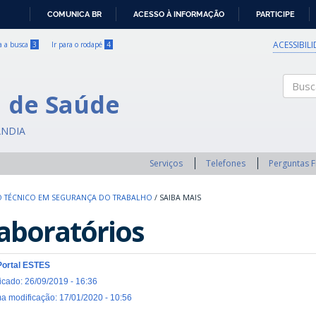
COMUNICA BR
ACESSO À INFORMAÇÃO
PARTICIPE
IR
PARA
ACESSIBIL
ra a busca
3
Ir para o rodapé
4
O
CONTEÚDO
a de Saúde
Buscar
ÂNDIA
Serviços
Telefones
Perguntas 
 TÉCNICO EM SEGURANÇA DO TRABALHO
/
SAIBA MAIS
aboratórios
Portal ESTES
icado: 26/09/2019 - 16:36
ma modificação: 17/01/2020 - 10:56