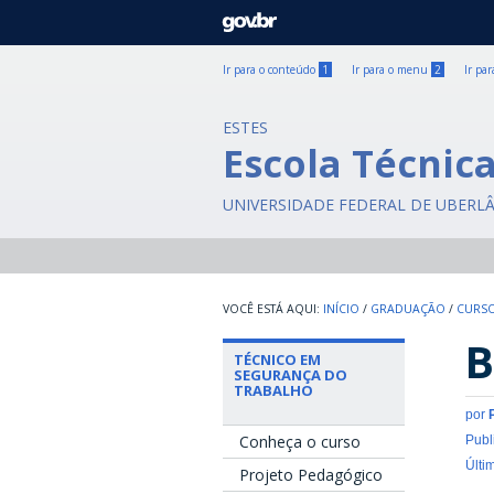
GOVBR
Ir para o conteúdo
1
Ir para o menu
2
Ir pa
ESTES
Escola Técnic
UNIVERSIDADE FEDERAL DE UBERL
INÍCIO
/
GRADUAÇÃO
/
CURSO
B
TÉCNICO EM
SEGURANÇA DO
TRABALHO
por
Conheça o curso
Publ
Últi
Projeto Pedagógico