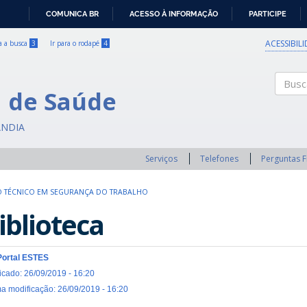
COMUNICA BR
ACESSO À INFORMAÇÃO
PARTICIPE
IR
PARA
ACESSIBIL
ra a busca
3
Ir para o rodapé
4
O
CONTEÚDO
a de Saúde
Buscar
ÂNDIA
Serviços
Telefones
Perguntas 
 TÉCNICO EM SEGURANÇA DO TRABALHO
iblioteca
Portal ESTES
icado: 26/09/2019 - 16:20
ma modificação: 26/09/2019 - 16:20