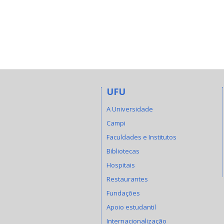
UFU
A Universidade
Campi
Faculdades e Institutos
Bibliotecas
Hospitais
Restaurantes
Fundações
Apoio estudantil
Internacionalização