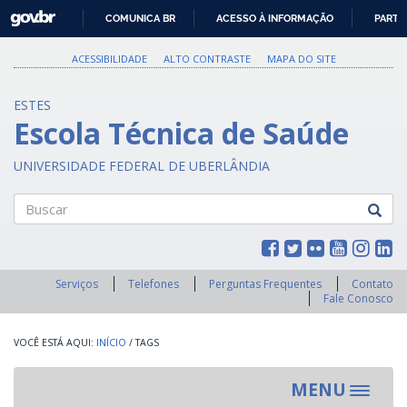
GOVBR
COMUNICA BR
ACESSO À INFORMAÇÃO
PARTI
IR
PARA
ACESSIBILIDADE
ALTO CONTRASTE
MAPA DO SITE
O
CONTEÚDO
ESTES
Escola Técnica de Saúde
UNIVERSIDADE FEDERAL DE UBERLÂNDIA
Buscar
Serviços
Telefones
Perguntas Frequentes
Contato
Fale Conosco
INÍCIO
/
TAGS
MENU
Toggle