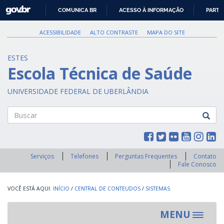
GOVBR
COMUNICA BR
ACESSO À INFORMAÇÃO
PARTI
IR
PARA
ACESSIBILIDADE
ALTO CONTRASTE
MAPA DO SITE
O
CONTEÚDO
ESTES
Escola Técnica de Saúde
UNIVERSIDADE FEDERAL DE UBERLÂNDIA
Buscar
Serviços
Telefones
Perguntas Frequentes
Contato
Fale Conosco
INÍCIO
/
CENTRAL DE CONTEUDOS
/
SISTEMAS
MENU
Toggle