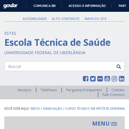
GOVBR
COMUNICA BR
ACESSO À INFORMAÇÃO
PARTI
IR
PARA
ACESSIBILIDADE
ALTO CONTRASTE
MAPA DO SITE
O
CONTEÚDO
ESTES
Escola Técnica de Saúde
UNIVERSIDADE FEDERAL DE UBERLÂNDIA
Buscar
Serviços
Telefones
Perguntas Frequentes
Contato
Fale Conosco
INÍCIO
/
GRADUAÇÃO
/
CURSO TÉCNICO EM PRÓTESE DENTÁRIA
MENU
Toggle