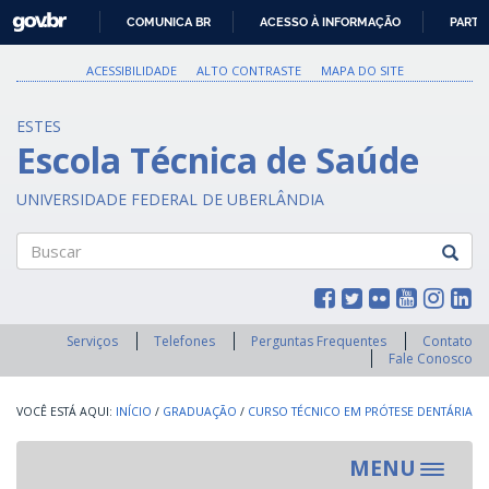
GOVBR
COMUNICA BR
ACESSO À INFORMAÇÃO
PARTI
IR
PARA
ACESSIBILIDADE
ALTO CONTRASTE
MAPA DO SITE
O
CONTEÚDO
ESTES
Escola Técnica de Saúde
UNIVERSIDADE FEDERAL DE UBERLÂNDIA
Buscar
Serviços
Telefones
Perguntas Frequentes
Contato
Fale Conosco
INÍCIO
/
GRADUAÇÃO
/
CURSO TÉCNICO EM PRÓTESE DENTÁRIA
MENU
Toggle