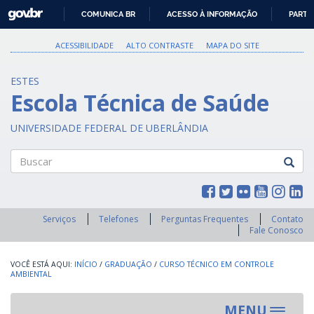
GOVBR
COMUNICA BR
ACESSO À INFORMAÇÃO
PARTI
IR
PARA
ACESSIBILIDADE
ALTO CONTRASTE
MAPA DO SITE
O
CONTEÚDO
ESTES
Escola Técnica de Saúde
UNIVERSIDADE FEDERAL DE UBERLÂNDIA
Buscar
Serviços
Telefones
Perguntas Frequentes
Contato
Fale Conosco
INÍCIO
/
GRADUAÇÃO
/
CURSO TÉCNICO EM CONTROLE
AMBIENTAL
MENU
Toggle