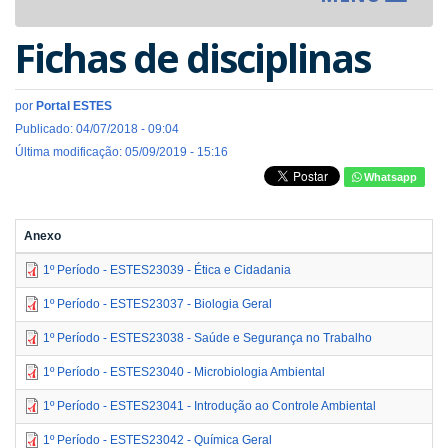
navigat
Fichas de disciplinas
por
Portal ESTES
Publicado: 04/07/2018 - 09:04
Última modificação: 05/09/2019 - 15:16
Whatsapp
Anexo
1º Período - ESTES23039 - Ética e Cidadania
1º Período - ESTES23037 - Biologia Geral
1º Período - ESTES23038 - Saúde e Segurança no Trabalho
1º Período - ESTES23040 - Microbiologia Ambiental
1º Período - ESTES23041 - Introdução ao Controle Ambiental
1º Período - ESTES23042 - Química Geral