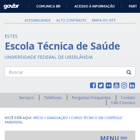
GOVBR
COMUNICA BR
ACESSO À INFORMAÇÃO
PARTI
IR
PARA
ACESSIBILIDADE
ALTO CONTRASTE
MAPA DO SITE
O
CONTEÚDO
ESTES
Escola Técnica de Saúde
UNIVERSIDADE FEDERAL DE UBERLÂNDIA
Buscar
Serviços
Telefones
Perguntas Frequentes
Contato
Fale Conosco
INÍCIO
/
GRADUAÇÃO
/
CURSO TÉCNICO EM CONTROLE
AMBIENTAL
MENU
Toggle