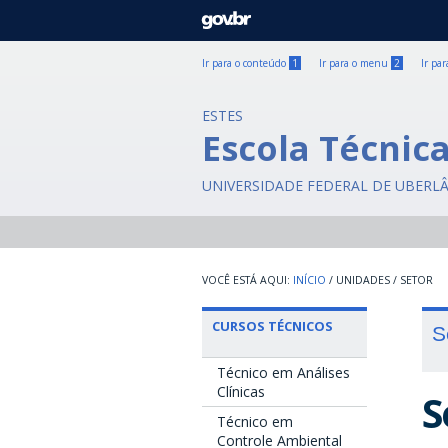
GOVBR
Ir para o conteúdo
1
Ir para o menu
2
Ir pa
ESTES
Escola Técnic
UNIVERSIDADE FEDERAL DE UBERL
INÍCIO
/
UNIDADES
/
SETOR
CURSOS TÉCNICOS
S
Técnico em Análises
Clínicas
S
Técnico em
Controle Ambiental