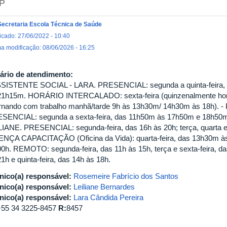
P
Secretaria Escola Técnica de Saúde
icado: 27/06/2022 - 10:40
ma modificação: 08/06/2026 - 16:25
ário de atendimento:
SSISTENTE SOCIAL - LARA. PRESENCIAL: segunda a quinta-feira
21h15m. HORÁRIO INTERCALADO: sexta-feira (quinzenalmente horá
ernando com trabalho manhã/tarde 9h às 13h30m/ 14h30m às 18h)
SENCIAL: segunda a sexta-feira, das 11h50m às 17h50m e 18h50
LIANE. PRESENCIAL: segunda-feira, das 16h às 20h; terça, quarta e 
ENÇA CAPACITAÇÃO (Oficina da Vida): quarta-feira, das 13h30m às 1
00h. REMOTO: segunda-feira, das 11h às 15h, terça e sexta-feira, das
1h e quinta-feira, das 14h às 18h.
nico(a) responsável:
Rosemeire Fabrício dos Santos
nico(a) responsável:
Leiliane Bernardes
nico(a) responsável:
Lara Cândida Pereira
+55 34 3225-8457
R:
8457