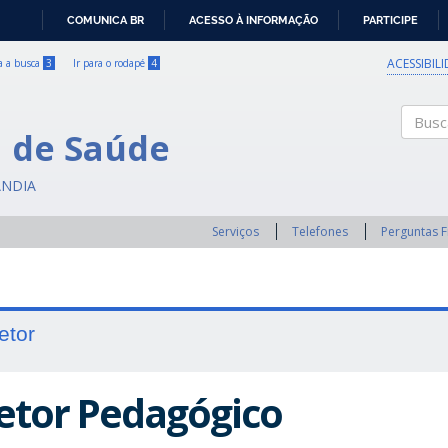
COMUNICA BR
ACESSO À INFORMAÇÃO
PARTICIPE
IR
PARA
ACESSIBIL
ra a busca
3
Ir para o rodapé
4
O
CONTEÚDO
a de Saúde
Buscar
ÂNDIA
Serviços
Telefones
Perguntas 
etor
etor Pedagógico