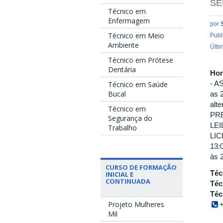
SE
Técnico em
Enfermagem
por
Técnico em Meio
Publ
Ambiente
Últi
Técnico em Prótese
Dentária
Hor
- A
Técnico em Saúde
Bucal
as 
alt
Técnico em
PRE
Segurança do
LEI
Trabalho
LIC
13:
às 2
CURSO DE FORMAÇÃO
Téc
INICIAL E
CONTINUADA
Téc
Téc
Projeto Mulheres
Mil