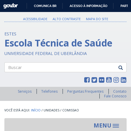
GOVBR
COMUNICA BR
ACESSO À INFORMAÇÃO
PARTI
IR
PARA
ACESSIBILIDADE
ALTO CONTRASTE
MAPA DO SITE
O
CONTEÚDO
ESTES
Escola Técnica de Saúde
UNIVERSIDADE FEDERAL DE UBERLÂNDIA
Buscar
Serviços
Telefones
Perguntas Frequentes
Contato
Fale Conosco
INÍCIO
/
UNIDADES
/
COMISSAO
MENU
Toggle