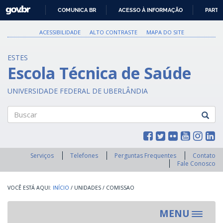
GOVBR
COMUNICA BR
ACESSO À INFORMAÇÃO
PARTI
IR
PARA
ACESSIBILIDADE
ALTO CONTRASTE
MAPA DO SITE
O
CONTEÚDO
ESTES
Escola Técnica de Saúde
UNIVERSIDADE FEDERAL DE UBERLÂNDIA
Buscar
Serviços
Telefones
Perguntas Frequentes
Contato
Fale Conosco
INÍCIO
/
UNIDADES
/
COMISSAO
MENU
Toggle