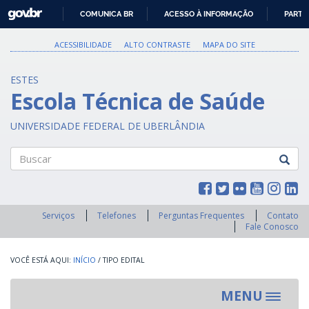
GOVBR
COMUNICA BR
ACESSO À INFORMAÇÃO
PARTI
IR
PARA
ACESSIBILIDADE
ALTO CONTRASTE
MAPA DO SITE
O
CONTEÚDO
ESTES
Escola Técnica de Saúde
UNIVERSIDADE FEDERAL DE UBERLÂNDIA
Buscar
Serviços
Telefones
Perguntas Frequentes
Contato
Fale Conosco
INÍCIO
/
TIPO EDITAL
MENU
Toggle