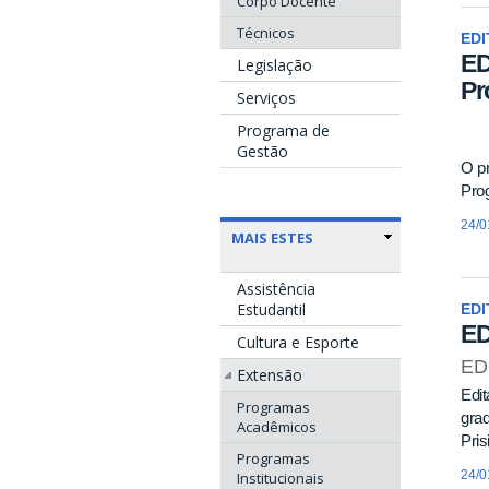
Corpo Docente
Técnicos
EDI
ED
Legislação
Pr
Serviços
Programa de
Gestão
O pr
Prog
24/0
MAIS ESTES
Assistência
Estudantil
EDI
ED
Cultura e Esporte
ED
Extensão
Edit
Programas
grad
Acadêmicos
Pris
Programas
24/0
Institucionais