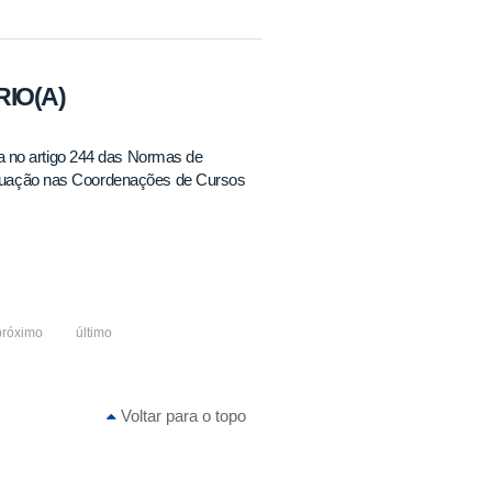
RIO(A)
a no artigo 244 das Normas de
a atuação nas Coordenações de Cursos
próximo
último
Voltar para o topo