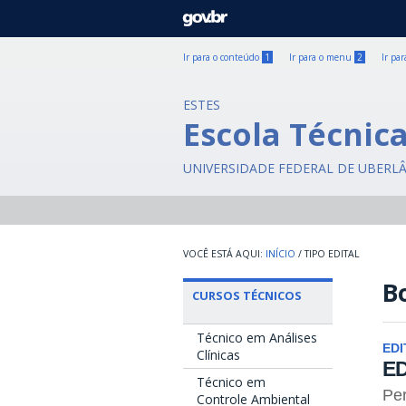
GOVBR
Ir para o conteúdo
1
Ir para o menu
2
Ir pa
ESTES
Escola Técnic
UNIVERSIDADE FEDERAL DE UBERL
INÍCIO
/
TIPO EDITAL
Bo
CURSOS TÉCNICOS
Técnico em Análises
EDI
Clínicas
ED
Técnico em
Per
Controle Ambiental