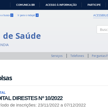
COMUNICA BR
ACESSO À INFORMAÇÃO
PARTICIPE
IR
PARA
ACESSIBIL
ra a busca
3
Ir para o rodapé
4
O
CONTEÚDO
a de Saúde
Buscar
ÂNDIA
Serviços
Telefones
Perguntas 
lsas
TAL
ITAL DIRESTES Nº 10/2022
íodo de inscrições: 23/11/2022 a 07/12/2022