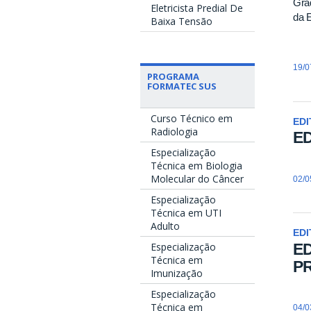
Grad
Eletricista Predial De
da 
Baixa Tensão
19/0
PROGRAMA
FORMATEC SUS
Curso Técnico em
EDI
Radiologia
ED
Especialização
Técnica em Biologia
Molecular do Câncer
02/0
Especialização
Técnica em UTI
Adulto
EDI
ED
Especialização
Técnica em
P
Imunização
Especialização
Técnica em
04/0