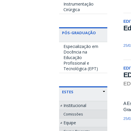
Instrumentação
Cirúrgica
EDI
Ed
PÓS-GRADUAÇÃO
25/0
Especialização em
Docência na
Educação
Profissional e
Tecnológica (EPT)
EDI
ED
ED
ESTES
A Es
Institucional
Grad
Comissões
25/0
Equipe