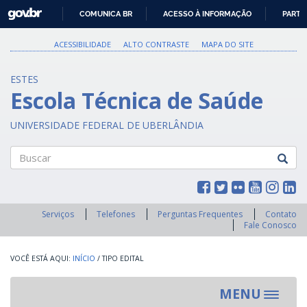
GOVBR
COMUNICA BR
ACESSO À INFORMAÇÃO
PARTI
IR
PARA
ACESSIBILIDADE
ALTO CONTRASTE
MAPA DO SITE
O
CONTEÚDO
ESTES
Escola Técnica de Saúde
UNIVERSIDADE FEDERAL DE UBERLÂNDIA
Buscar
Serviços
Telefones
Perguntas Frequentes
Contato
Fale Conosco
INÍCIO
/
TIPO EDITAL
MENU
Toggle