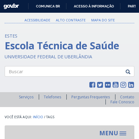
GOVBR
COMUNICA BR
ACESSO À INFORMAÇÃO
PARTI
IR
PARA
ACESSIBILIDADE
ALTO CONTRASTE
MAPA DO SITE
O
CONTEÚDO
ESTES
Escola Técnica de Saúde
UNIVERSIDADE FEDERAL DE UBERLÂNDIA
Buscar
Serviços
Telefones
Perguntas Frequentes
Contato
Fale Conosco
INÍCIO
/
TAGS
MENU
Toggle