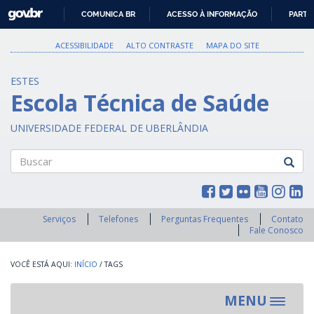
GOVBR
COMUNICA BR
ACESSO À INFORMAÇÃO
PARTI
IR
PARA
ACESSIBILIDADE
ALTO CONTRASTE
MAPA DO SITE
O
CONTEÚDO
ESTES
Escola Técnica de Saúde
UNIVERSIDADE FEDERAL DE UBERLÂNDIA
Buscar
Serviços
Telefones
Perguntas Frequentes
Contato
Fale Conosco
INÍCIO
/
TAGS
MENU
Toggle