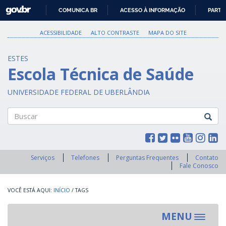
GOVBR
COMUNICA BR
ACESSO À INFORMAÇÃO
PARTI
IR
PARA
ACESSIBILIDADE
ALTO CONTRASTE
MAPA DO SITE
O
CONTEÚDO
ESTES
Escola Técnica de Saúde
UNIVERSIDADE FEDERAL DE UBERLÂNDIA
Buscar
Serviços
Telefones
Perguntas Frequentes
Contato
Fale Conosco
INÍCIO
/
TAGS
MENU
Toggle