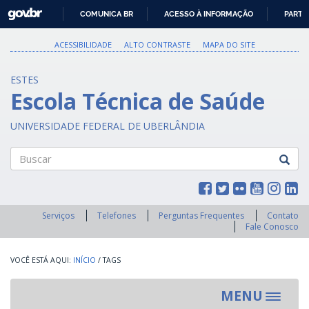
GOVBR
COMUNICA BR
ACESSO À INFORMAÇÃO
PARTI
IR
PARA
ACESSIBILIDADE
ALTO CONTRASTE
MAPA DO SITE
O
CONTEÚDO
ESTES
Escola Técnica de Saúde
UNIVERSIDADE FEDERAL DE UBERLÂNDIA
Buscar
Serviços
Telefones
Perguntas Frequentes
Contato
Fale Conosco
INÍCIO
/
TAGS
MENU
Toggle