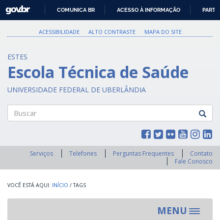
GOVBR
COMUNICA BR
ACESSO À INFORMAÇÃO
PARTI
IR
PARA
ACESSIBILIDADE
ALTO CONTRASTE
MAPA DO SITE
O
CONTEÚDO
ESTES
Escola Técnica de Saúde
UNIVERSIDADE FEDERAL DE UBERLÂNDIA
Buscar
Serviços
Telefones
Perguntas Frequentes
Contato
Fale Conosco
INÍCIO
/
TAGS
MENU
Toggle