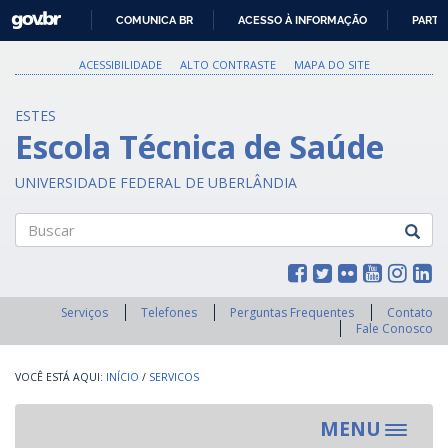
GOVBR
COMUNICA BR
ACESSO À INFORMAÇÃO
PARTI
IR
PARA
ACESSIBILIDADE
ALTO CONTRASTE
MAPA DO SITE
O
CONTEÚDO
ESTES
Escola Técnica de Saúde
UNIVERSIDADE FEDERAL DE UBERLÂNDIA
Buscar
Serviços
Telefones
Perguntas Frequentes
Contato
Fale Conosco
INÍCIO
/
SERVICOS
MENU
Toggle