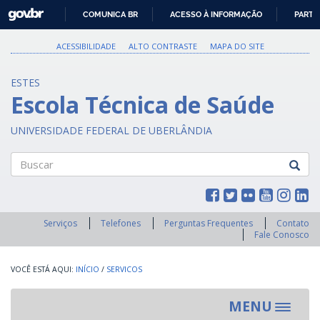
GOVBR
COMUNICA BR
ACESSO À INFORMAÇÃO
PARTI
IR
PARA
ACESSIBILIDADE
ALTO CONTRASTE
MAPA DO SITE
O
CONTEÚDO
ESTES
Escola Técnica de Saúde
UNIVERSIDADE FEDERAL DE UBERLÂNDIA
Buscar
Serviços
Telefones
Perguntas Frequentes
Contato
Fale Conosco
INÍCIO
/
SERVICOS
MENU
Toggle