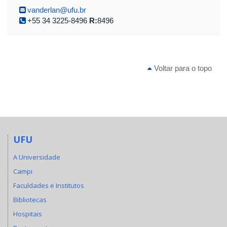
vanderlan@ufu.br
+55 34 3225-8496
R:
8496
Voltar para o topo
UFU
A Universidade
Campi
Faculdades e Institutos
Bibliotecas
Hospitais