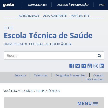
GOVBR
COMUNICA BR
ACESSO À INFORMAÇÃO
PARTI
IR
PARA
ACESSIBILIDADE
ALTO CONTRASTE
MAPA DO SITE
O
CONTEÚDO
ESTES
Escola Técnica de Saúde
UNIVERSIDADE FEDERAL DE UBERLÂNDIA
Buscar
Serviços
Telefones
Perguntas Frequentes
Contato
Fale Conosco
INÍCIO
/
EQUIPE
/
TÉCNICOS
MENU
Toggle