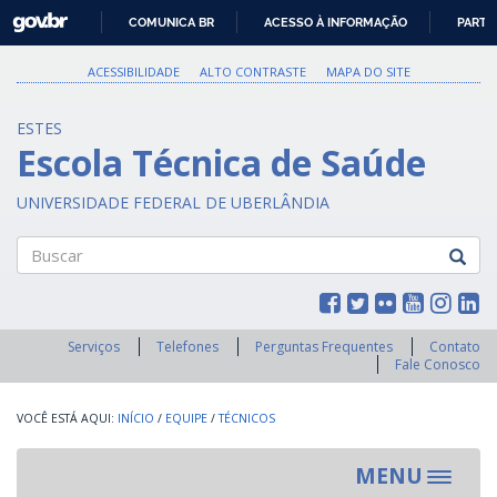
GOVBR
COMUNICA BR
ACESSO À INFORMAÇÃO
PARTI
IR
PARA
ACESSIBILIDADE
ALTO CONTRASTE
MAPA DO SITE
O
CONTEÚDO
ESTES
Escola Técnica de Saúde
UNIVERSIDADE FEDERAL DE UBERLÂNDIA
Buscar
Serviços
Telefones
Perguntas Frequentes
Contato
Fale Conosco
INÍCIO
/
EQUIPE
/
TÉCNICOS
MENU
Toggle