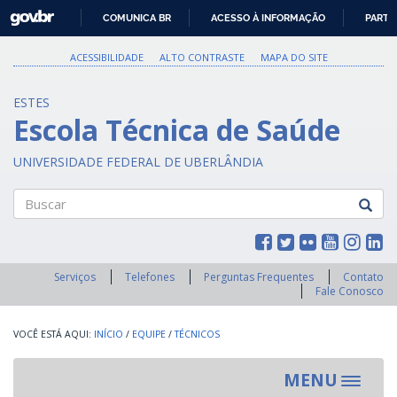
GOVBR
COMUNICA BR
ACESSO À INFORMAÇÃO
PARTI
IR
PARA
ACESSIBILIDADE
ALTO CONTRASTE
MAPA DO SITE
O
CONTEÚDO
ESTES
Escola Técnica de Saúde
UNIVERSIDADE FEDERAL DE UBERLÂNDIA
Buscar
Serviços
Telefones
Perguntas Frequentes
Contato
Fale Conosco
INÍCIO
/
EQUIPE
/
TÉCNICOS
MENU
Toggle