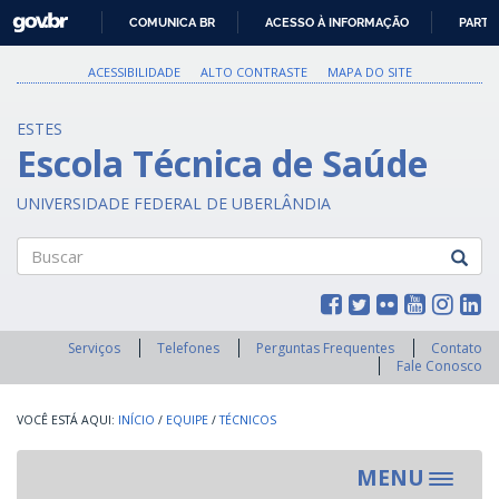
GOVBR
COMUNICA BR
ACESSO À INFORMAÇÃO
PARTI
IR
PARA
ACESSIBILIDADE
ALTO CONTRASTE
MAPA DO SITE
O
CONTEÚDO
ESTES
Escola Técnica de Saúde
UNIVERSIDADE FEDERAL DE UBERLÂNDIA
Buscar
Serviços
Telefones
Perguntas Frequentes
Contato
Fale Conosco
INÍCIO
/
EQUIPE
/
TÉCNICOS
MENU
Toggle