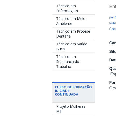
Técnico em
Enf
Enfermagem
por
Técnico em Meio
Ambiente
Publ
Últi
Técnico em Prótese
Dentária
Car
Técnico em Saúde
Bucal
Sit
Técnico em
Dat
Segurança do
Trabalho
Qua
Esp
Fo
CURSO DE FORMAÇÃO
Gra
INICIAL E
CONTINUADA
Projeto Mulheres
Mil