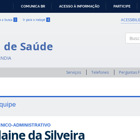
COMUNICA BR
ACESSO À INFORMAÇÃO
PARTICIPE
IR
PARA
ACESSIBIL
ra a busca
3
Ir para o rodapé
4
O
CONTEÚDO
a de Saúde
Buscar
ÂNDIA
Serviços
Telefones
Perguntas 
quipe
NICO-ADMINISTRATIVO
laine da Silveira