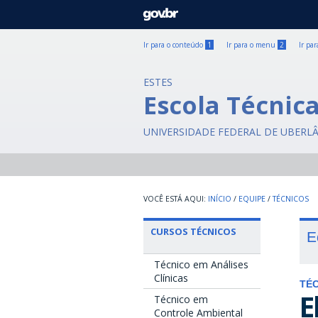
GOVBR
Ir para o conteúdo
1
Ir para o menu
2
Ir pa
ESTES
Escola Técnic
UNIVERSIDADE FEDERAL DE UBERL
INÍCIO
/
EQUIPE
/
TÉCNICOS
CURSOS TÉCNICOS
E
Técnico em Análises
Clínicas
TÉC
E
Técnico em
Controle Ambiental