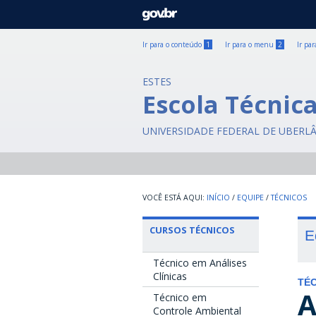
GOVBR
Ir para o conteúdo
1
Ir para o menu
2
Ir pa
ESTES
Escola Técnic
UNIVERSIDADE FEDERAL DE UBERL
INÍCIO
/
EQUIPE
/
TÉCNICOS
CURSOS TÉCNICOS
E
Técnico em Análises
Clínicas
TÉC
A
Técnico em
Controle Ambiental