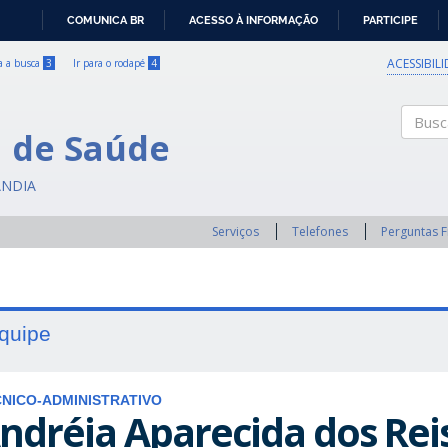
COMUNICA BR
ACESSO À INFORMAÇÃO
PARTICIPE
IR
PARA
ACESSIBIL
ra a busca
3
Ir para o rodapé
4
O
CONTEÚDO
a de Saúde
Buscar
ÂNDIA
Serviços
Telefones
Perguntas 
quipe
NICO-ADMINISTRATIVO
ndréia Aparecida dos Rei