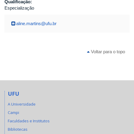
Qualificação:
Especialização
aline.martins@ufu.br
Voltar para o topo
UFU
A Universidade
Campi
Faculdades e Institutos
Bibliotecas