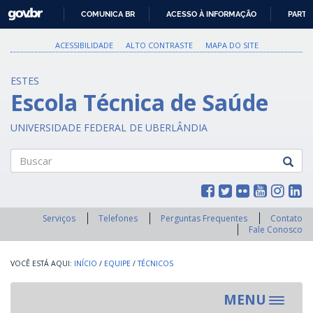
GOVBR
COMUNICA BR
ACESSO À INFORMAÇÃO
PARTI
IR
PARA
ACESSIBILIDADE
ALTO CONTRASTE
MAPA DO SITE
O
CONTEÚDO
ESTES
Escola Técnica de Saúde
UNIVERSIDADE FEDERAL DE UBERLÂNDIA
Buscar
Serviços
Telefones
Perguntas Frequentes
Contato
Fale Conosco
INÍCIO
/
EQUIPE
/
TÉCNICOS
MENU
Toggle