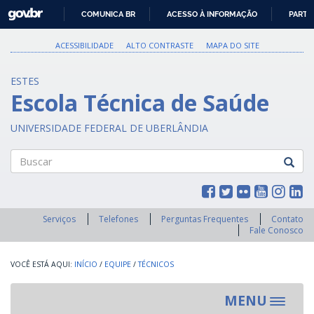
GOVBR
COMUNICA BR
ACESSO À INFORMAÇÃO
PARTI
IR
PARA
ACESSIBILIDADE
ALTO CONTRASTE
MAPA DO SITE
O
CONTEÚDO
ESTES
Escola Técnica de Saúde
UNIVERSIDADE FEDERAL DE UBERLÂNDIA
Buscar
Serviços
Telefones
Perguntas Frequentes
Contato
Fale Conosco
INÍCIO
/
EQUIPE
/
TÉCNICOS
MENU
Toggle