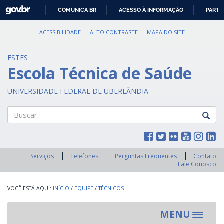
GOVBR
COMUNICA BR
ACESSO À INFORMAÇÃO
PARTI
IR
PARA
ACESSIBILIDADE
ALTO CONTRASTE
MAPA DO SITE
O
CONTEÚDO
ESTES
Escola Técnica de Saúde
UNIVERSIDADE FEDERAL DE UBERLÂNDIA
Buscar
Serviços
Telefones
Perguntas Frequentes
Contato
Fale Conosco
INÍCIO
/
EQUIPE
/
TÉCNICOS
MENU
Toggle