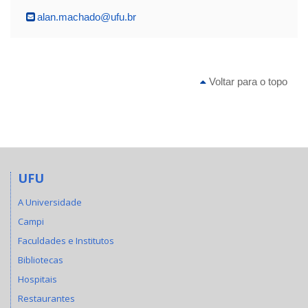
alan.machado@ufu.br
Voltar para o topo
UFU
A Universidade
Campi
Faculdades e Institutos
Bibliotecas
Hospitais
Restaurantes