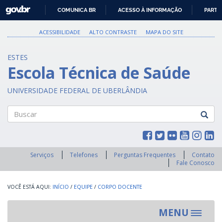
GOVBR
COMUNICA BR
ACESSO À INFORMAÇÃO
PARTI
IR
PARA
ACESSIBILIDADE
ALTO CONTRASTE
MAPA DO SITE
O
CONTEÚDO
ESTES
Escola Técnica de Saúde
UNIVERSIDADE FEDERAL DE UBERLÂNDIA
Buscar
Serviços
Telefones
Perguntas Frequentes
Contato
Fale Conosco
INÍCIO
/
EQUIPE
/
CORPO DOCENTE
MENU
Toggle