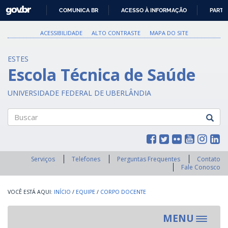
GOVBR
COMUNICA BR
ACESSO À INFORMAÇÃO
PARTI
IR
PARA
ACESSIBILIDADE
ALTO CONTRASTE
MAPA DO SITE
O
CONTEÚDO
ESTES
Escola Técnica de Saúde
UNIVERSIDADE FEDERAL DE UBERLÂNDIA
Buscar
Serviços
Telefones
Perguntas Frequentes
Contato
Fale Conosco
INÍCIO
/
EQUIPE
/
CORPO DOCENTE
MENU
Toggle