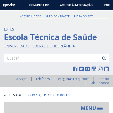
GOVBR
COMUNICA BR
ACESSO À INFORMAÇÃO
PARTI
IR
PARA
ACESSIBILIDADE
ALTO CONTRASTE
MAPA DO SITE
O
CONTEÚDO
ESTES
Escola Técnica de Saúde
UNIVERSIDADE FEDERAL DE UBERLÂNDIA
Buscar
Serviços
Telefones
Perguntas Frequentes
Contato
Fale Conosco
INÍCIO
/
EQUIPE
/
CORPO DOCENTE
MENU
Toggle