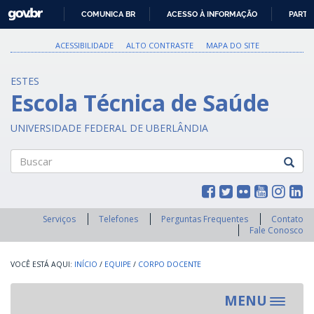
GOVBR
COMUNICA BR
ACESSO À INFORMAÇÃO
PARTI
IR
PARA
ACESSIBILIDADE
ALTO CONTRASTE
MAPA DO SITE
O
CONTEÚDO
ESTES
Escola Técnica de Saúde
UNIVERSIDADE FEDERAL DE UBERLÂNDIA
Buscar
Serviços
Telefones
Perguntas Frequentes
Contato
Fale Conosco
INÍCIO
/
EQUIPE
/
CORPO DOCENTE
MENU
Toggle