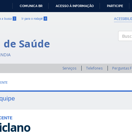
COMUNICA BR
ACESSO À INFORMAÇÃO
PARTICIPE
IR
PARA
ACESSIBIL
ra a busca
3
Ir para o rodapé
4
O
CONTEÚDO
a de Saúde
Buscar
ÂNDIA
Serviços
Telefones
Perguntas 
ENTE
quipe
CENTE
iclano