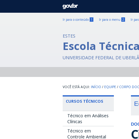
GOVBR
Ir para o conteúdo
1
Ir para o menu
2
Ir pa
ESTES
Escola Técnic
UNIVERSIDADE FEDERAL DE UBERL
INÍCIO
/
EQUIPE
/
CORPO DOC
CURSOS TÉCNICOS
E
Técnico em Análises
Clínicas
DO
C
Técnico em
Controle Ambiental