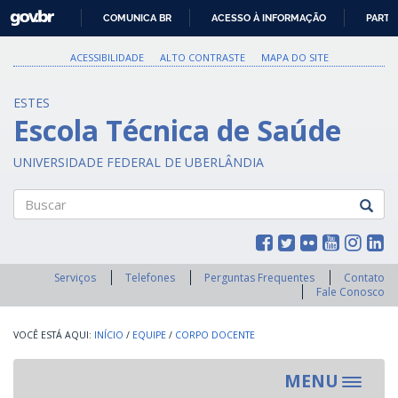
GOVBR
COMUNICA BR
ACESSO À INFORMAÇÃO
PARTI
IR
PARA
ACESSIBILIDADE
ALTO CONTRASTE
MAPA DO SITE
O
CONTEÚDO
ESTES
Escola Técnica de Saúde
UNIVERSIDADE FEDERAL DE UBERLÂNDIA
Buscar
Serviços
Telefones
Perguntas Frequentes
Contato
Fale Conosco
INÍCIO
/
EQUIPE
/
CORPO DOCENTE
MENU
Toggle