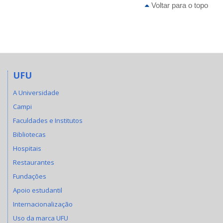
Voltar para o topo
UFU
A Universidade
Campi
Faculdades e Institutos
Bibliotecas
Hospitais
Restaurantes
Fundações
Apoio estudantil
Internacionalização
Uso da marca UFU